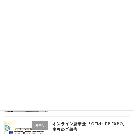
【新商品】いつものバッグが痛バッグに
ニュースリリース
変身！
推し活に使える★外付けコレクションケ
ース
8月 29, 2025
ホームページをリニューアルしました
ニュースリリース
11月 14, 2024
GODOプリンテックフェア 2023 in 広
展示会
島 出展のご報告
4月 18, 2023
オンライン展示会 「OEM・PB EXPO」
展示会
出展のご報告